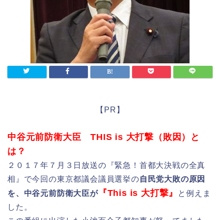
【PR】
中谷元前防衛大臣 THIS is 大打撃（敗因）と
は？
２０１７年７月３日放送の『緊急！首都大決戦の全真
相』で今回の東京都議会議員選挙の
自民党大敗の原因
『This is 大打撃』
を、中谷元前防衛大臣が
と例えま
した。