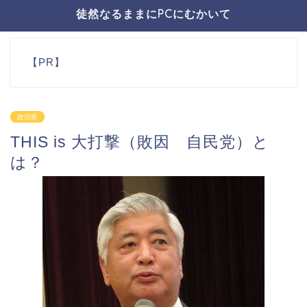
徒然なるままにPCにむかいて
【PR】
政治家
THIS is 大打撃（敗因 自民党）と
は？