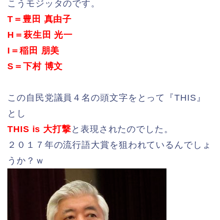
こうモジッタのです。
T＝豊田 真由子
H＝萩生田 光一
I＝稲田 朋美
S＝下村 博文
この自民党議員４名の頭文字をとって『THIS』
とし
THIS is 大打撃
と表現されたのでした。
２０１７年の流行語大賞を狙われているんでしょ
うか？ｗ