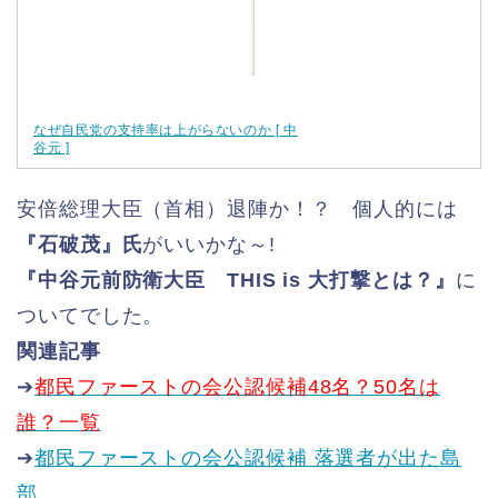
なぜ自民党の支持率は上がらないのか [ 中
谷元 ]
安倍総理大臣（首相）退陣か！？ 個人的には
『石破茂』氏
がいいかな～!
『中谷元前防衛大臣 THIS is 大打撃とは？』
に
ついてでした。
関連記事
➔
都民ファーストの会公認候補48名？50名は
誰？一覧
➔
都民ファーストの会公認候補 落選者が出た島
部