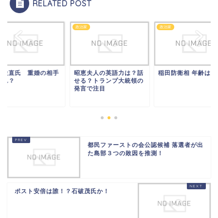
RELATED POST
家
政治家
政治家
川俊直氏 重婚の相手
昭恵夫人の英語力は？話
稲田防衛相 年齢は？
だれ？
せる？トランプ大統領の
発言で注目
都民ファーストの会公認候補 落選者が出
た島部３つの敗因を推測！
ポスト安倍は誰！？石破茂氏か！