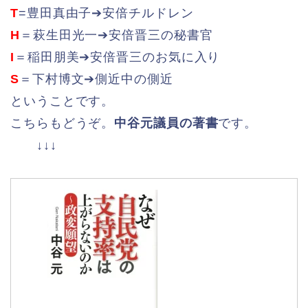
T
=豊田真由子➔安倍チルドレン
H
＝萩生田光一➔安倍晋三の秘書官
I
＝稲田朋美➔安倍晋三のお気に入り
S
＝下村博文➔側近中の側近
ということです。
こちらもどうぞ。
中谷元議員の著書
です。
↓↓↓