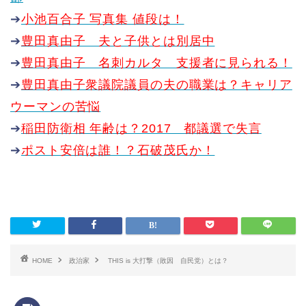
➔
小池百合子 写真集 値段は！
➔
豊田真由子 夫と子供とは別居中
➔
豊田真由子 名刺カルタ 支援者に見られる！
➔
豊田真由子衆議院議員の夫の職業は？キャリア
ウーマンの苦悩
➔
稲田防衛相 年齢は？2017 都議選で失言
➔
ポスト安倍は誰！？石破茂氏か！
HOME
政治家
THIS is 大打撃（敗因 自民党）とは？