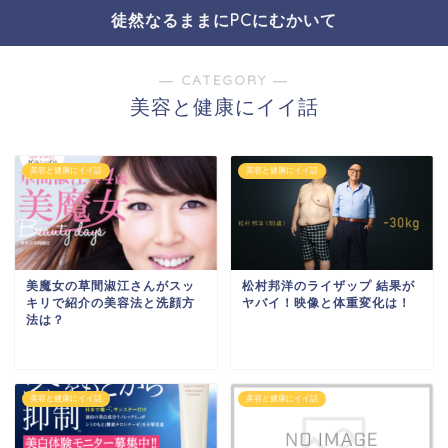
徒然なるままにPCにむかいて
― CATEGORY ―
美容と健康にイイ話
美容と健康にイイ話
美容と健康にイイ話
美魔女の草間淑江さんがスッ
松村邦洋のライザップ 結果が
キリで紹介の美容法と洗顔方
ヤバイ！映像と体重変化は！
法は？
美容と健康にイイ話
美容と健康にイイ話