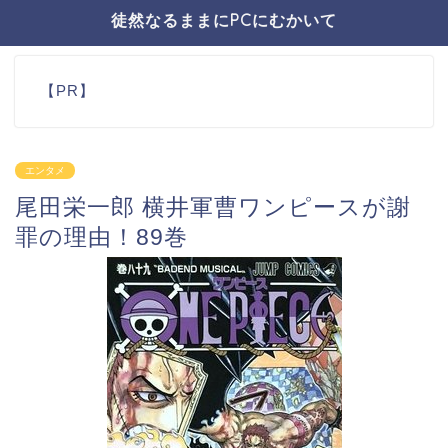
徒然なるままにPCにむかいて
【PR】
エンタメ
尾田栄一郎 横井軍曹ワンピースが謝
罪の理由！89巻