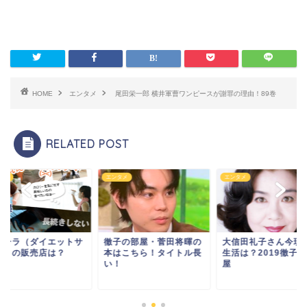
HOME
エンタメ
尾田栄一郎 横井軍曹ワンピースが謝罪の理由！89巻
RELATED POST
タメ
エンタメ
エンタメ
ルーラ（ダイエットサ
徹子の部屋・菅田将暉の
大信田礼子さん今現
リ）の販売店は？
本はこちら！タイトル長
生活は？2019徹子
い！
屋