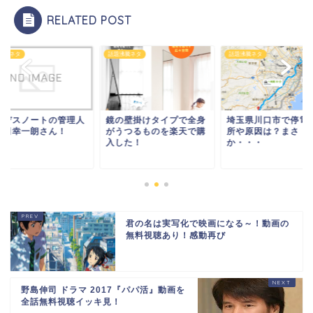
RELATED POST
沸騰ネタ
話題沸騰ネタ
話題沸騰ネタ
の壁掛けタイプで全身
埼玉県川口市で停電！場
旦那デスノートの管
うつるものを楽天で購
所や原因は？まさ
は牧田幸一朗さん！
した！
か・・・
君の名は実写化で映画になる～！動画の
無料視聴あり！感動再び
野島伸司 ドラマ 2017『パパ活』動画を
全話無料視聴イッキ見！