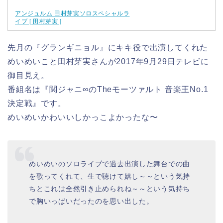
アンジュルム 田村芽実ソロスペシャルラ
イブ [ 田村芽実 ]
先月の『グランギニョル』にキキ役で出演してくれた
めいめいこと田村芽実さんが2017年9月29日テレビに
御目見え。
番組名は『関ジャニ∞のTheモーツァルト 音楽王No.1
決定戦』です。
めいめいかわいいしかっこよかったな〜
めいめいのソロライブで過去出演した舞台での曲
を歌ってくれて、生で聴けて嬉し～～という気持
ちとこれは全然引き止められね～～という気持ち
で胸いっぱいだったのを思い出した。