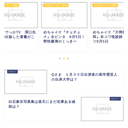
他バラエティ番組
その他バラエティ番組
その他バラエティ番組
ンマでっかTV 澤口先
めちゃイケ『チェチェ
めちゃイケ『片岡鶴
の初出版した著書がこ
ナ』水ビンタ 8月5日！
郎』本コワ怪談師！
！
野性爆弾のくっきー
ツ8月5日
Qさま １月３０日出演者の高学歴芸人
の出身大学は？
白石麻衣写真集は楽天にまだ在庫ある値
段は？