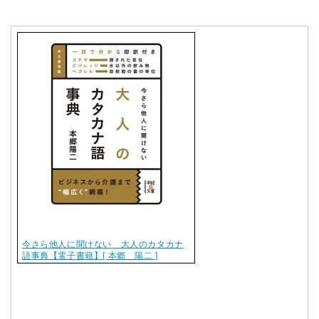
今さら他人に聞けない 大人のカタカナ
語事典【電子書籍】[ 本郷 陽二 ]