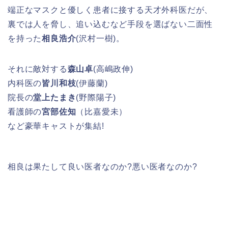
端正なマスクと優しく患者に接する天才外科医だが、
裏では人を脅し、追い込むなど手段を選ばない二面性
を持った
相良浩介
(沢村一樹)。
それに敵対する
森山卓
(高嶋政伸)
内科医の
皆川和枝
(伊藤蘭)
院長の
堂上たまき
(野際陽子)
看護師の
宮部佐知
（比嘉愛未）
など豪華キャストが集結!
相良は果たして良い医者なのか?悪い医者なのか?