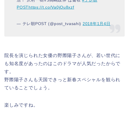
活！“沢村一樹VS高嶋政伸”は健在
#テレ朝
POST
https://t.co/Va0jOu8xzf
— テレ朝POST (@post_tvasahi)
2018年1月4日
院長を演じられた女優の野際陽子さんが、若い世代に
も知名度があったのはこのドラマが人気だったからで
す。
野際陽子さんも天国できっと新春スペシャルを観られ
ていることでしょう。
楽しみですね。