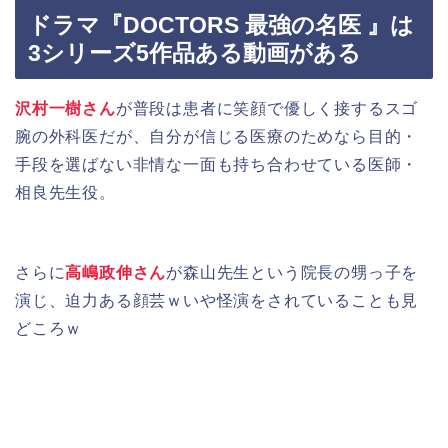
ドラマ『DOCTORS 最強の名医 』は
3シリーズ5作品ある動画がある
沢村一樹さん
が普段は患者に笑顔で優しく接するスゴ
腕の外科医だが、自分が信じる医療のためなら目的・
手段を選ばない非情な一面も持ち合わせている医師・
相良先生役。
さらに
高嶋政伸さん
が森山先生という院長の甥っ子を
演じ、迫力ある顔芸ｗいや怪演をされていることも見
どころｗ