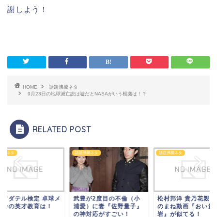
謝しよう！
HOME
話題沸騰ネタ
9月23日の地球滅亡説は嘘だとNASAがいう根拠は！？
RELATED POST
沸騰ネタ
話題沸騰ネタ
話題沸騰ネタ
本ソダテル検定 卓球メ
武豊が2度目の不倫（小
松村邦洋 貴乃花親方
バーの英才教育は！
浦愛）に妻『佐野量子』
のまね動画『おい貴
の神対応がすごい！
岩』が似てる！