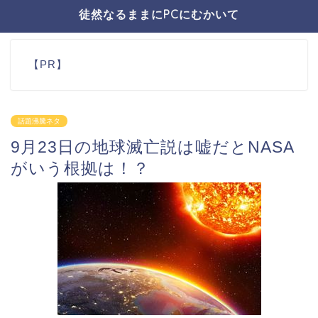
徒然なるままにPCにむかいて
【PR】
話題沸騰ネタ
9月23日の地球滅亡説は嘘だとNASA
がいう根拠は！？