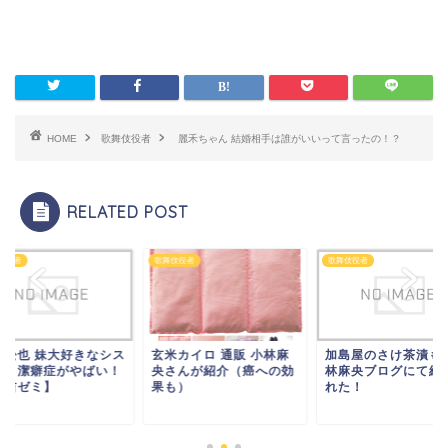
HOME
歌舞伎役者
麗禾ちゃん 結婚相手は誰がいいって言ったの！？
RELATED POST
伎役者
歌舞伎役者
歌舞伎役者
上松也 妹大好きなシス
玄米カイロ 通販 小林麻
加島屋のさけ茶漬も
ンと潔癖症がやばい！
央さんが紹介（癌への効
林麻央ブログにて紹
有吉ゼミ】
果も）
れた！