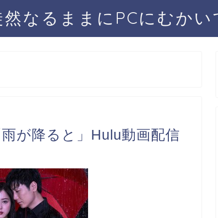
徒然なるままにPCにむかい
「雨が降ると」Hulu動画配信