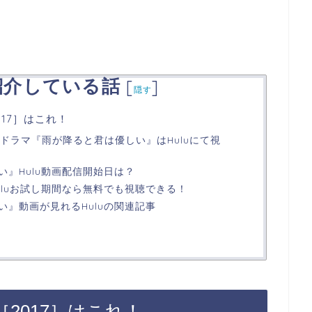
紹介している話
[
]
隠す
17］はこれ！
年ドラマ『雨が降ると君は優しい』はHuluにて視
』Hulu動画配信開始日は？
uluお試し期間なら無料でも視聴できる！
い』動画が見れるHuluの関連記事
2017］はこれ！