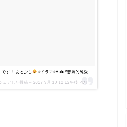
トです！ あと少し
#ドラマ#Hulu#悲劇的純愛
l)がシェアした投稿 –
2017 9月 10 12:12午後 PDT