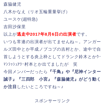
森脇健児
八木かなえ（リオ五輪重量挙げ）
ユースケ(超特急)
吉田沙保里
以上が
逃走中2017年8月6日の出演者
です。
いつも常連の出演者が出てませんね～。アンガー
ルズ田中とか平成ノブコブの吉村とか、途中で自
首しようとする炎上枠としてドランク鈴木とかｳｰ
ﾏﾝﾗｯｼｭｱﾜｰ村本とか出てましたが 笑
今回メンバーだったら
『千鳥』や『尼神インター
誠子』『三四郎 小宮』『森脇健児』がどう動く
か注目
したいところですね～♪
スポンサーリンク