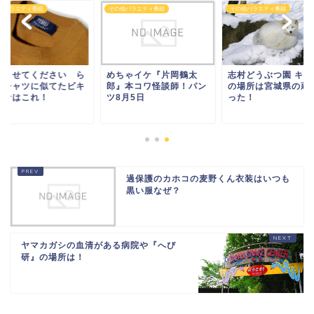
他バラエティ番組
その他バラエティ番組
その他バラエティ番組
正させてください ら
めちゃイケ『片岡鶴太
志村どうぶつ園 キツ
だシャツに似てたビキ
郎』本コワ怪談師！パン
の場所は宮城県の蔵
ーナはこれ！
ツ8月5日
った！
過保護のカホコの麦野くん衣装はいつも
黒い服なぜ？
ヤマカガシの血清がある病院や『へび
研』の場所は！