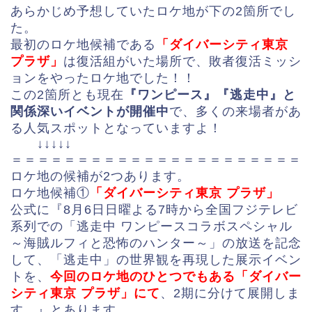
あらかじめ予想していたロケ地が下の2箇所でし
た。
最初のロケ地候補である
「ダイバーシティ東京
プラザ」
は復活組がいた場所で、敗者復活ミッシ
ョンをやったロケ地でした！！
この2箇所とも現在
『ワンピース』『逃走中』と
関係深いイベントが開催中
で、多くの来場者があ
る人気スポットとなっていますよ！
↓↓↓↓↓
＝＝＝＝＝＝＝＝＝＝＝＝＝＝＝＝＝＝＝＝＝＝
ロケ地の候補が2つあります。
ロケ地候補①
「ダイバーシティ東京 プラザ」
公式に『8月6日日曜よる7時から全国フジテレビ
系列での「逃走中 ワンピースコラボスペシャル
～海賊ルフィと恐怖のハンター～」の放送を記念
して、「逃走中」の世界観を再現した展示イベン
トを、
今回のロケ地のひとつでもある「ダイバー
シティ東京 プラザ」にて
、2期に分けて展開しま
す。』とあります。