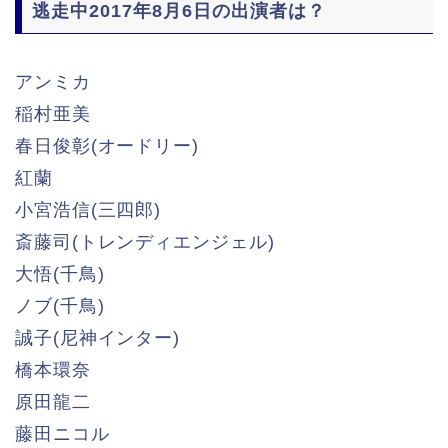
逃走中2017年8月6日の出演者は？
アンミカ
稲村亜美
春日俊彰(オードリー)
紅蘭
小宮浩信(三四郎)
斎藤司(トレンディエンジェル)
大悟(千鳥)
ノブ(千鳥)
誠子(尼神インター)
橋本環奈
原田龍二
藤田ニコル