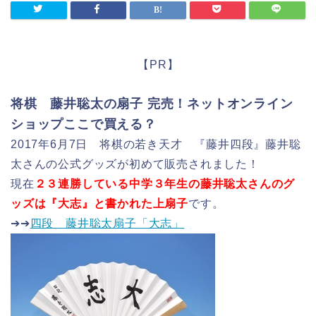
【PR】
将棋 藤井聡太の扇子 完売！ネットオンライン
ショップここで買える？
2017年6月7日 将棋の若き天才 『藤井四段』藤井聡
太さんの公式グッズが初めて販売されました！
現在
２３連勝している中学３年生の藤井聡太さんのグ
ッズは『大志』と書かれた上扇子
です。
➔➔
四段 藤井聡太扇子「大志」