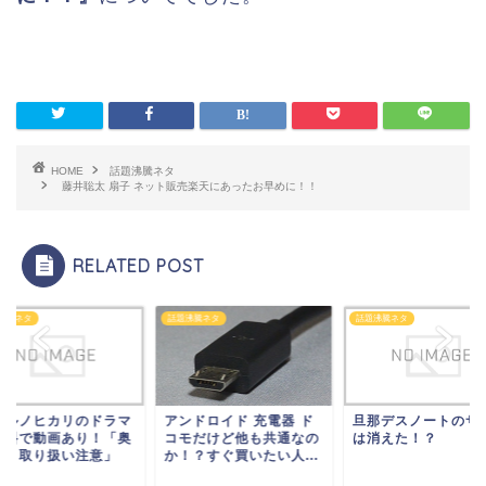
HOME
話題沸騰ネタ
藤井聡太 扇子 ネット販売楽天にあったお早めに！！
RELATED POST
ネタ
話題沸騰ネタ
話題沸騰ネタ
ノヒカリのドラマ
アンドロイド 充電器 ド
旦那デスノートのサイト
で動画あり！「奥
コモだけど他も共通なの
は消えた！？
取り扱い注意」
か！？すぐ買いたい人...