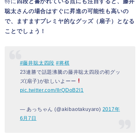
特に
四段と書かれている点にも注目すると、藤井
聡太さんの場合はすぐに昇進の可能性も高いの
で、ますますプレミヤ的なグッズ（扇子）となる
ことでしょう！
#藤井聡太四段
#将棋
23連勝で話題沸騰の藤井聡太四段の初グッ
ズ(扇子)が欲しいよーー
pic.twitter.com/IIrQDoB2I1
— あっちゃん (@akibaotakuyaro)
2017年
6月7日