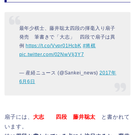
最年少棋士、藤井聡太四段の揮毫入り扇子
発売 筆書きで「大志」 四段で扇子は異
例
https://t.co/Vvpr01HcbK
#将棋
pic.twitter.com/02NwVIj3Y7
— 産経ニュース (@Sankei_news)
2017年
6月6日
扇子には、
大志 四段 藤井聡太
と書かれて
います。