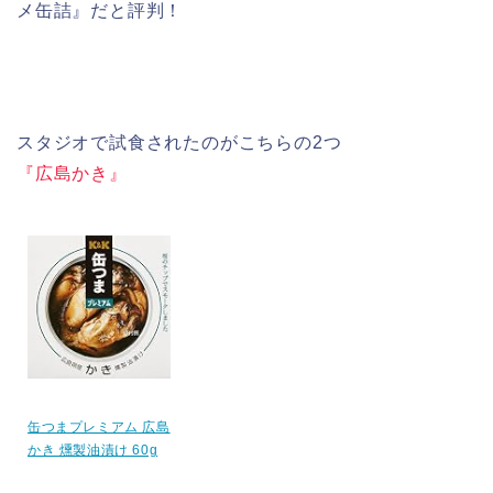
メ缶詰』だと評判！
スタジオで試食されたのがこちらの2つ
『広島かき』
缶つまプレミアム 広島
かき 燻製油漬け 60g