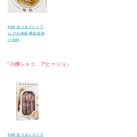
K&K 缶つまプレミア
ム びわ湖産 稚鮎油漬
け 80g
『小樽シャコ アヒージョ』
K&K 缶つまレストラ