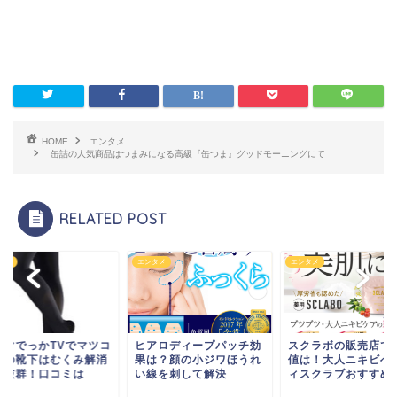
HOME
エンタメ
缶詰の人気商品はつまみになる高級『缶つま』グッドモーニングにて
RELATED POST
ンタメ
エンタメ
エンタメ
アロディープパッチ効
スクラボの販売店で最安
ホンマでっかTVで
は？顔の小ジワほうれ
値は！大人ニキビへボデ
愛用の靴下はむくみ
線を刺して解決
ィスクラブおすすめ
効果抜群！口コミは