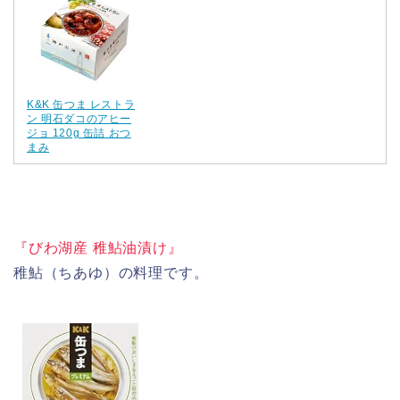
K&K 缶つま レストラ
ン 明石ダコのアヒー
ジョ 120g 缶詰 おつ
まみ
『びわ湖産 稚鮎油漬け』
稚鮎（ちあゆ）の料理です。