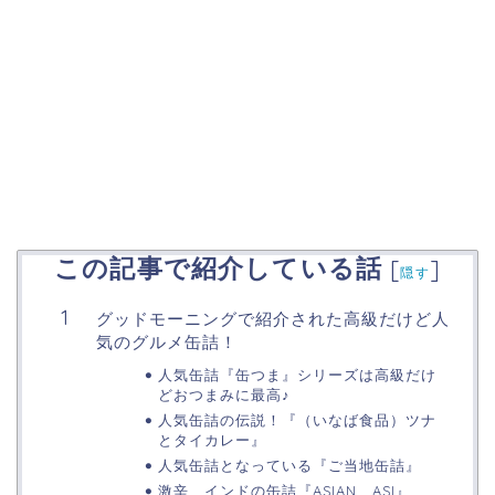
この記事で紹介している話
[
]
隠す
グッドモーニングで紹介された高級だけど人
気のグルメ缶詰！
人気缶詰『缶つま』シリーズは高級だけ
どおつまみに最高♪
人気缶詰の伝説！『（いなば食品）ツナ
とタイカレー』
人気缶詰となっている『ご当地缶詰』
激辛 インドの缶詰『ASIAN ASI』