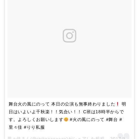
舞台火の風にのって 本日の公演も無事終わりました
明
日はいよいよ千秋楽！！気合い！！ C班は18時半からで
す。よろしくお願いします
#火の風にのって #舞台 #
里々佳 #りり私服
里々佳さん(@ririkaaaaaaaa)がシェアした投稿 –
2017 9月 30 10:45午後 PDT