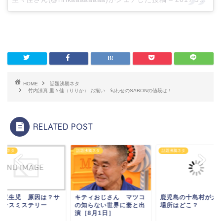
HOME
話題沸騰ネタ
竹内涼真 里々佳（りりか） お揃い 匂わせのSABONの値段は！
RELATED POST
沸騰ネタ
話題沸騰ネタ
話題沸騰ネタ
合双生児 原因は？サ
キティおじさん マツコ
鹿児島の十島村が大
エンスミステリー
の知らない世界に妻と出
場所はどこ？
演［8月1日］