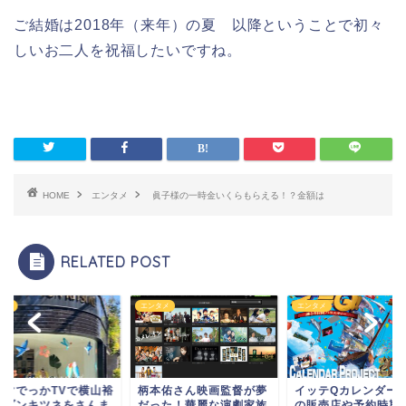
ご結婚は2018年（来年）の夏 以降ということで初々
しいお二人を祝福したいですね。
HOME
エンタメ
眞子様の一時金いくらもらえる！？金額は
RELATED POST
タメ
エンタメ
エンタメ
ンマでっかTVで横山裕
柄本佑さん映画監督が夢
イッテQカレンダー20
メゾンキツネをさんま
だった！華麗な演劇家族
の販売店や予約時期