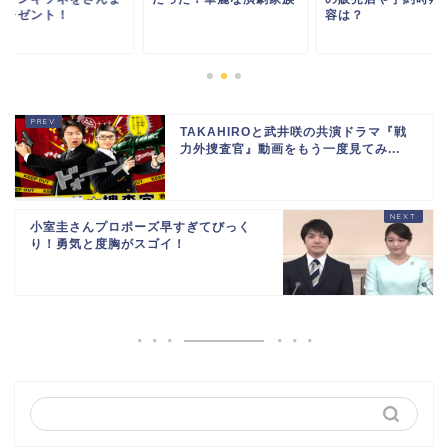
プレゼント！
容は？
TAKAHIROと武井咲の共演ドラマ『戦
力外捜査官』動画をもう一度見てみ...
小室圭さんプロポーズ早すぎてびっく
り！勇気と度胸がスゴイ！