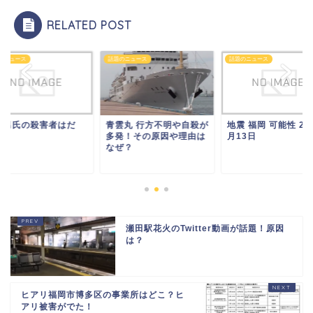
RELATED POST
のニュース
話題のニュース
話題のニュース
正男氏の殺害者はだ
青雲丸 行方不明や自殺が
地震 福岡 可能性 201
！？
多発！その原因や理由は
月13日
なぜ？
瀬田駅花火のTwitter動画が話題！原因
は？
ヒアリ福岡市博多区の事業所はどこ？ヒ
アリ被害がでた！