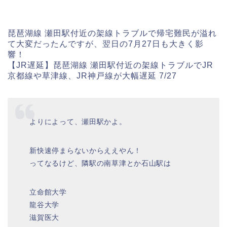
琵琶湖線 瀬田駅付近の架線トラブルで帰宅難民が溢れ
て大変だったんですが、翌日の7月27日も大きく影
響！
【JR遅延】琵琶湖線 瀬田駅付近の架線トラブルでJR
京都線や草津線、JR神戸線が大幅遅延 7/27
よりによって、瀬田駅かよ。
新快速停まらないからええやん！
ってなるけど、隣駅の南草津とか石山駅は
立命館大学
龍谷大学
滋賀医大