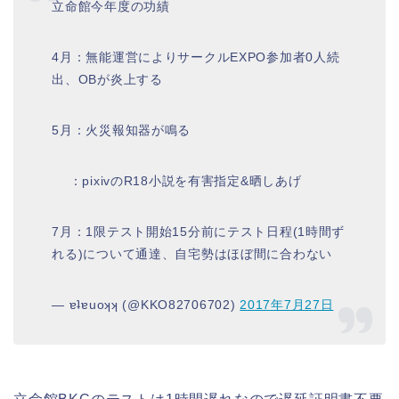
立命館今年度の功績
4月：無能運営によりサークルEXPO参加者0人続
出、OBが炎上する
5月：火災報知器が鳴る
：pixivのR18小説を有害指定&晒しあげ
7月：1限テスト開始15分前にテスト日程(1時間ず
れる)について通達、自宅勢はほぼ間に合わない
— ɐʇɐuoʞʞ (@KKO82706702)
2017年7月27日