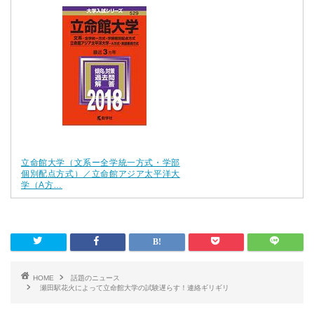
立命館大学（文系ー全学統一方式・学部
個別配点方式）／立命館アジア太平洋大
学（A方…
HOME
話題のニュース
瀬田駅花火によって立命館大学の試験遅らす！連絡ギリギリ