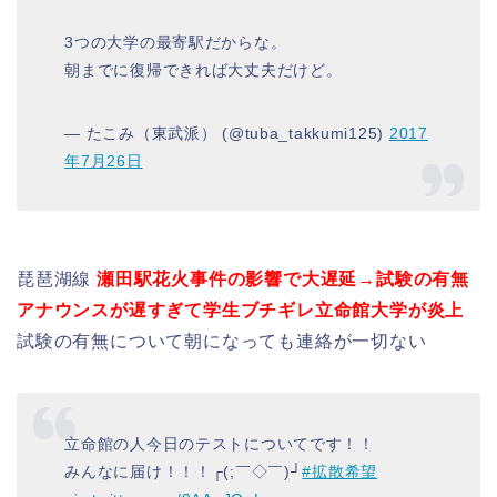
3つの大学の最寄駅だからな。
朝までに復帰できれば大丈夫だけど。
— たこみ（東武派） (@tuba_takkumi125)
2017
年7月26日
琵琶湖線
瀬田駅花火事件の影響で大遅延→試験の有無
アナウンスが遅すぎて学生ブチギレ立命館大学が炎上
試験の有無について朝になっても連絡が一切ない
立命館の人今日のテストについてです！！
みんなに届け！！！┌(;￣◇￣)┘
#拡散希望