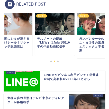
RELATED POST
タメ
エンタメ
エンタメ
てる間にシミが消える
デスノートの続編
ガンバレルーヤのよ
るだけシール！リシャ
『LNW』はfuluで間10
こ・まひるの出身と
ンパッチ販売店は
年の作品動画配信中！
とスナックと本名！
爆...
LINE＠がビジネス利用ピンチ！従量課
金制で高額料金2018年11月から
大橋未歩の旦那はテレビ東京のディレク
ターが再婚相手！