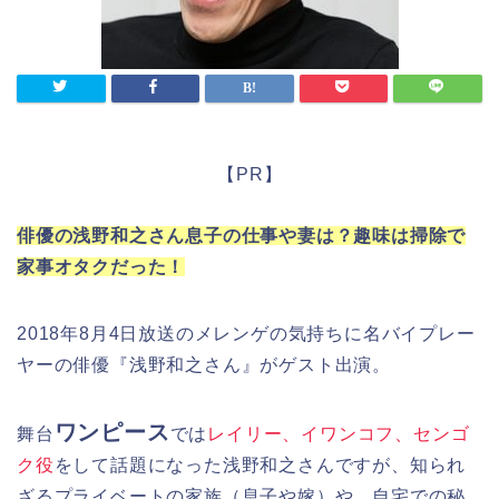
【PR】
俳優の浅野和之さん息子の仕事や妻は？趣味は掃除で
家事オタクだった！
2018年8月4日放送のメレンゲの気持ちに名バイプレー
ヤーの俳優『浅野和之さん』がゲスト出演。
ワンピース
舞台
では
レイリー、イワンコフ、センゴ
ク役
をして話題になった浅野和之さんですが、知られ
ざるプライベートの家族（息子や嫁）や、自宅での秘