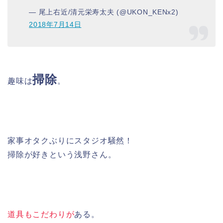
— 尾上右近/清元栄寿太夫 (@UKON_KENx2)
2018年7月14日
掃除
趣味は
。
家事オタクぶりにスタジオ騒然！
掃除が好きという浅野さん。
道具もこだわりが
ある。