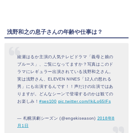
浅野和之の息子さんの年齢や仕事は？
綾瀬はるか主演の人気テレビドラマ「義母と娘の
ブルース」、ご覧になってますか？写真はこのド
ラマにレギュラー出演されている浅野和之さん。
実は浅野さん、ELEVEN NINES「12人の怒れる
男」にも出演するんです！！声だけの出演ではあ
りますが。どんなシーンで登場するのかは観ての
お楽しみ！
#ses100
pic.twitter.com/IkiLo65lFs
— 札幌演劇シーズン (@engekiseason)
2018年8
月1日