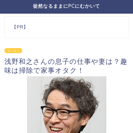
徒然なるままにPCにむかいて
【PR】
エンタメ
浅野和之さんの息子の仕事や妻は？趣
味は掃除で家事オタク！