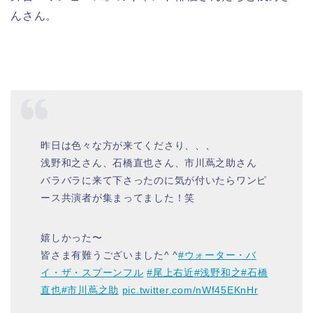
んさん。
昨日は色々な方が来てくださり、、、
浅野和之さん、石橋直也さん、市川蔦之助さん
バラバラに来て下さったのに気が付いたらワンピ
ース共演者が集まってました！笑
嬉しかった〜
皆さま有難うございました^ ^
#ウォーター・バ
イ・ザ・スプーンフル
#尾上右近
#浅野和之
#石橋
直也
#市川蔦之助
pic.twitter.com/nWf45EKnHr