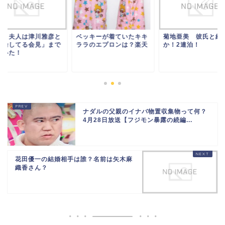
ッキーが着ていたキキ
菊地亜美 彼氏と結婚
デヴィ夫人は津川雅
ラのエプロンは？楽天
か！2連泊！
「不倫してる会見」
していた！
ナダルの父親のイナバ物置収集物って何？
4月28日放送【フジモン暴露の続編...
花田優一の結婚相手は誰？名前は矢木麻
織香さん？