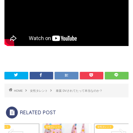
HOME
女性タレント
泰葉 DVされてたって本当なのか？
RELATED POST
性タレント
女性タレント
女性タレント