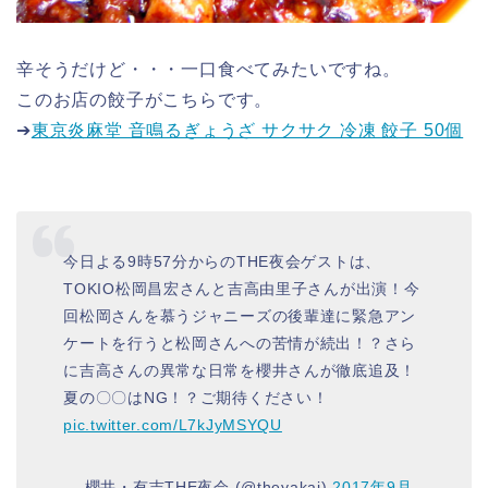
辛そうだけど・・・一口食べてみたいですね。
このお店の餃子がこちらです。
➔
東京炎麻堂 音鳴るぎょうざ サクサク 冷凍 餃子 50個
今日よる9時57分からのTHE夜会ゲストは、
TOKIO松岡昌宏さんと吉高由里子さんが出演！今
回松岡さんを慕うジャニーズの後輩達に緊急アン
ケートを行うと松岡さんへの苦情が続出！？さら
に吉高さんの異常な日常を櫻井さんが徹底追及！
夏の〇〇はNG！？ご期待ください！
pic.twitter.com/L7kJyMSYQU
— 櫻井・有吉THE夜会 (@theyakai)
2017年9月