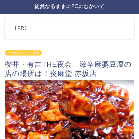
徒然なるままにPCにむかいて
【PR】
その他バラエティ番組
櫻井・有吉THE夜会 激辛麻婆豆腐の
店の場所は！炎麻堂 赤坂店