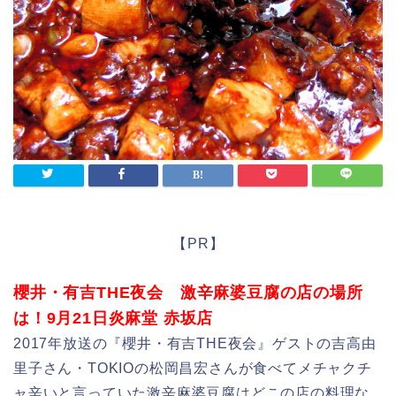
【PR】
櫻井・有吉THE夜会 激辛麻婆豆腐の店の場所
は！9月21日炎麻堂 赤坂店
2017年放送の『櫻井・有吉THE夜会』ゲストの吉高由
里子さん・TOKIOの松岡昌宏さんが食べてメチャクチ
ャ辛いと言っていた激辛麻婆豆腐はどこの店の料理な