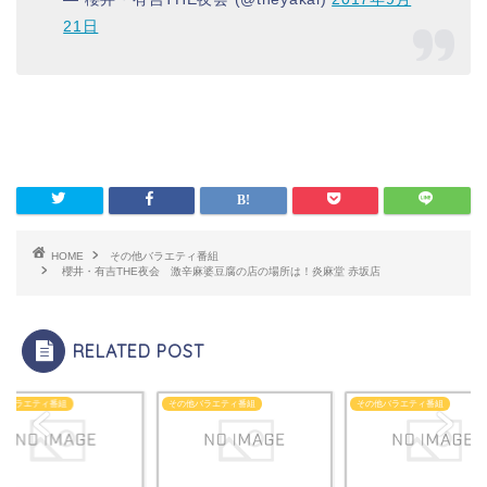
21日
HOME
その他バラエティ番組
櫻井・有吉THE夜会 激辛麻婆豆腐の店の場所は！炎麻堂 赤坂店
RELATED POST
他バラエティ番組
その他バラエティ番組
その他バラエティ番組