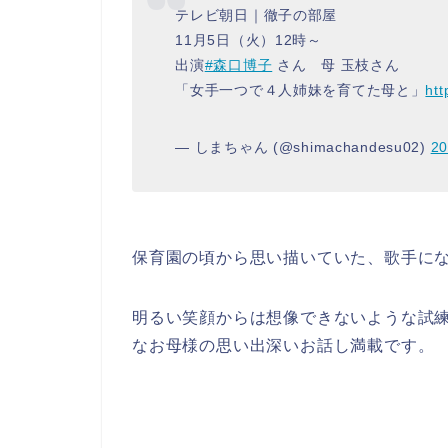
テレビ朝日｜徹子の部屋
11月5日（火）12時～
出演
#森口博子
さん 母 玉枝さん
「女手一つで４人姉妹を育てた母と」
htt
— しまちゃん (@shimachandesu02)
2
保育園の頃から思い描いていた、歌手に
明るい笑顔からは想像できないような試
なお母様の思い出深いお話し満載です。