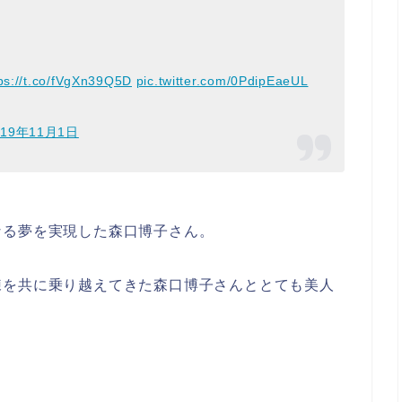
ps://t.co/fVgXn39Q5D
pic.twitter.com/0PdipEaeUL
019年11月1日
なる夢を実現した森口博子さん。
練を共に乗り越えてきた森口博子さんととても美人