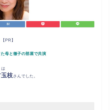
【PR】
てた母と徹子の部屋で共演
トは
村玉枝
さんでした。