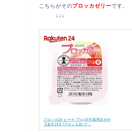
こちらがその
プロッカゼリー
です。
↓↓↓
プロッカZn ピーチ 77g (許可基準区分/I)
【楽天24】[プロッカZn デ…