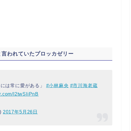
と言われていたプロッカゼリー
こには常に愛がある」
#小林麻央
#市川海老蔵
er.com/I2twSIiPnB
)
2017年5月26日