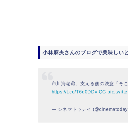
小林麻央さんのブログで美味しい
市川海老蔵、支える側の決意「そ
https://t.co/T6d0DDvjQG
pic.twitt
— シネマトゥデイ (@cinematoday