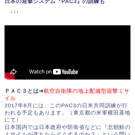
日本の迎撃システム『PAC3』の訓練も
↓↓↓
ＰＡＣ３とは➔
航空自衛隊の地上配備型迎撃ミサ
イル
2017年8月には、このPAC3の日米共同訓練が行
われる予定もあります。（東京都の米軍横田基地
にて）
日本国内では日本政府や防衛省などに『北朝鮮の
ミサイルが落ちたらどうするのか？』という問い