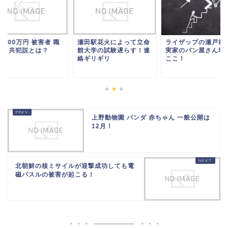
8000万円 被害者 職
瀬田駅花火によって立命
ライザップの瀬戸社
は？共犯説とは？
館大学の試験遅らす！連
実家のパン屋さん場
絡ギリギリ
ここ！
上野動物園 パンダ 赤ちゃん 一般公開は
12月！
北朝鮮の核ミサイルが迎撃成功しても電
磁パスルの被害が起こる！