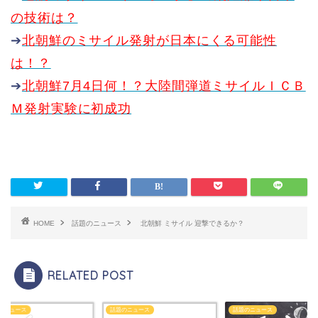
の技術は？
➔
北朝鮮のミサイル発射が日本にくる可能性
は！？
➔
北朝鮮7月4日何！？大陸間弾道ミサイルＩＣＢ
Ｍ発射実験に初成功
HOME
話題のニュース
北朝鮮 ミサイル 迎撃できるか？
RELATED POST
のニュース
話題のニュース
話題のニュース