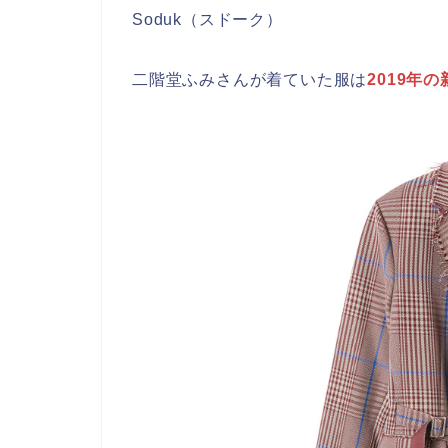
Soduk（スドーク）
二階堂ふみさんが着ていた服は
2019年の