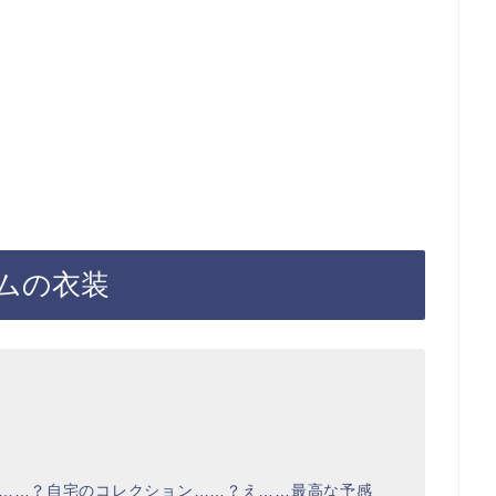
ムの衣装
人……？自宅のコレクション……？え……最高な予感