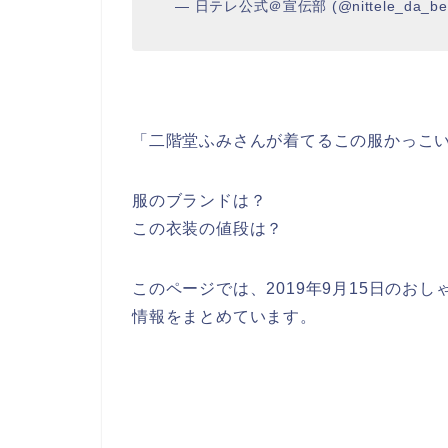
— 日テレ公式＠宣伝部 (@nittele_da_be
「二階堂ふみさんが着てるこの服かっこい
服のブランドは？
この衣装の値段は？
このページでは、2019年9月15日のお
情報をまとめています。