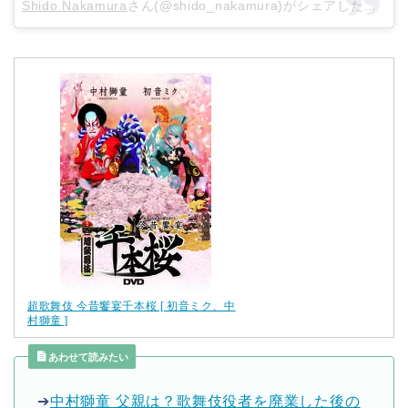
Shido Nakamura
さん(@shido_nakamura)がシェアした投稿 –
超歌舞伎 今昔饗宴千本桜 [ 初音ミク、中
村獅童 ]
あわせて読みたい
➔
中村獅童 父親は？歌舞伎役者を廃業した後の