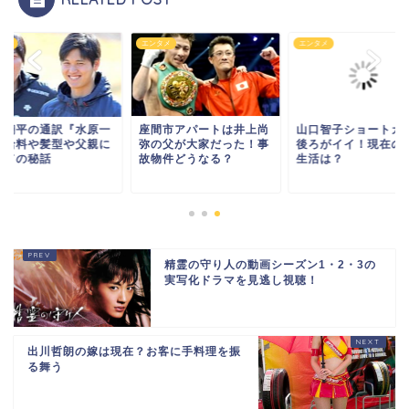
タメ
エンタメ
エンタメ
谷翔平の通訳『水原一
座間市アパートは井上尚
山口智子ショートカ
』給料や髪型や父親に
弥の父が大家だった！事
後ろがイイ！現在の
いての秘話
故物件どうなる？
生活は？
精霊の守り人の動画シーズン1・2・3の
実写化ドラマを見逃し視聴！
出川哲朗の嫁は現在？お客に手料理を振
る舞う