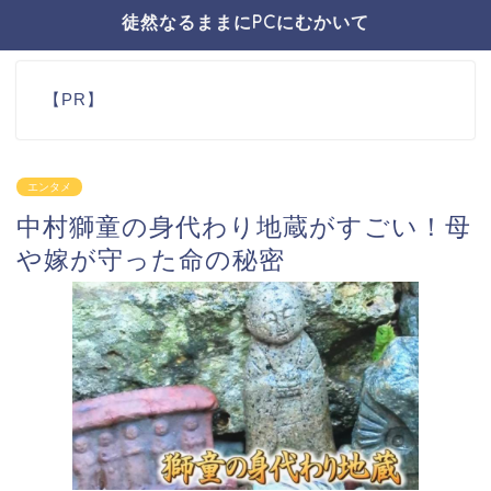
徒然なるままにPCにむかいて
【PR】
エンタメ
中村獅童の身代わり地蔵がすごい！母
や嫁が守った命の秘密