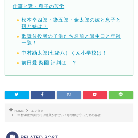
仕事と妻・息子の苦労
松本幸四郎・染五郎・金太郎の嫁と息子と
孫と妹は？
歌舞伎役者の子供たち名前と誕生日と年齢
一覧！
中村勘太郎(七緒八）くん小学校は！
前田愛 梨園 評判は！？
HOME
エンタメ
中村獅童の身代わり地蔵がすごい！母や嫁が守った命の秘密
RELATED POST