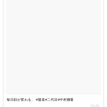
毎日顔が変わる。 #陽喜#二代目#中村獅童