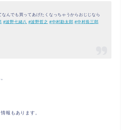
てなんでも買ってあげたくなっちゃうからおじじなら
郎
#波野七緒八
#波野哲之
#中村勘太郎
#中村長三郎
ん。
う情報もあります。