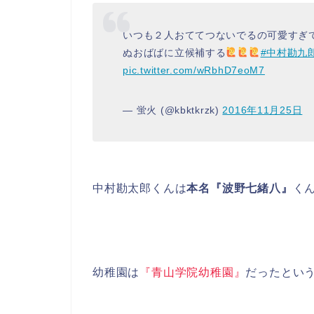
いつも２人おててつないでるの可愛すぎ
ぬおばばに立候補する
#中村勘九
pic.twitter.com/wRbhD7eoM7
— 蛍火 (@kbktkrzk)
2016年11月25日
中村勘太郎くんは
本名『波野七緒八』
く
幼稚園は
『青山学院幼稚園』
だったとい