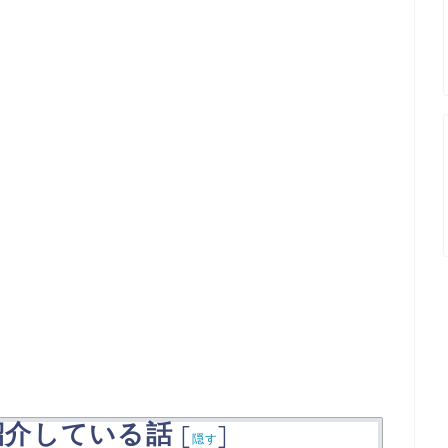
紹介している話
[
]
隠す