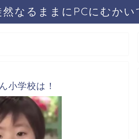
徒然なるままにPCにむかい
くん小学校は！