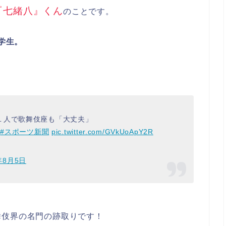
『七緒八』くん
のことです。
学生。
１人で歌舞伎座も「大丈夫」
#スポーツ新聞
pic.twitter.com/GVkUoApY2R
年8月5日
舞伎界の名門の跡取りです！