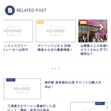
RELATED POST
俳優
俳優
イエンスミステリー
ディーンフジオカ 詐称
山﨑賢人と小松菜奈
017ナレーターは田中
降板さわぎの最新情報！
カウトされた竹下通
さん
場所は？
酒井藍 座長就任公演 チケットの購入方
法は！
三浦貴大がラーメン屋修行した店
は！？ 櫻井・有吉THE夜会