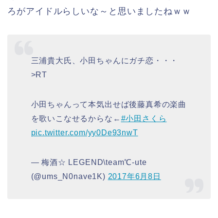
ろがアイドルらしいな～と思いましたねｗｗ
三浦貴大氏、小田ちゃんにガチ恋・・・
>RT
小田ちゃんって本気出せば後藤真希の楽曲
を歌いこなせるからな←
#小田さくら
pic.twitter.com/yy0De93nwT
— 梅酒☆ LEGEND\team℃-ute
(@ums_N0nave1K)
2017年6月8日