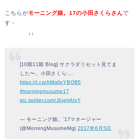
こちらが
モーニング娘。17の小田さくらさん
で
す・
↓↓
[10期11期 Blog] サクラダリセット見てま
した〜。小田さくら:…
https://t.co/AMg0vYBOB5
#morningmusume17
pic.twitter.com/JIiiehAtvY
— モーニング娘。'17マネージャー
(@MorningMusumeMg)
2017年6月5日