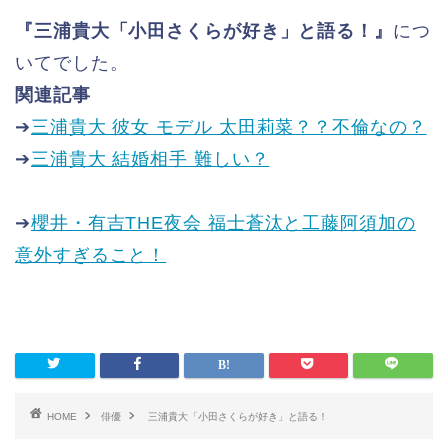
『三浦貴大「小田さくらが好き」と語る！』
につ
いてでした。
関連記事
➔
三浦貴大 彼女 モデル 太田莉菜？？不倫なの？
➔
三浦貴大 結婚相手 難しい？
➔
櫻井・有吉THE夜会 福士蒼汰と工藤阿須加の
意外すぎること！
HOME
俳優
三浦貴大「小田さくらが好き」と語る！