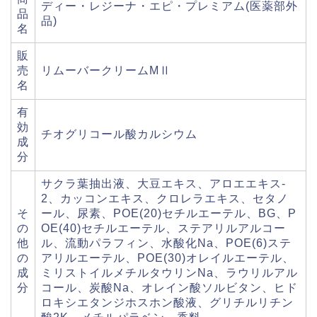
ディー・レジーナ・エピ・プレミアム(医薬部外
品
品)
名
販
売
リムーバークリームMⅡ
名
有
効
チオグリコール酸カルシウム
成
分
サクラ葉抽出液、大豆エキス、アロエエキス-
2、カッコンエキス、クロレラエキス、セタノ
そ
ール、尿素、POE(20)セチルエーテル、BG、P
の
OE(40)セチルエーテル、ステアリルアルコー
他
ル、流動パラフィン、水酸化Na、POE(6)ステ
の
アリルエーテル、POE(30)オレイルエーテル、
成
ミリストイルメチルタウリンNa、ラウリルアル
分
コール、炭酸Na、オレイン酸ソルビタン、ヒド
ロキシエタンジホスホン酸液、グリチルリチン