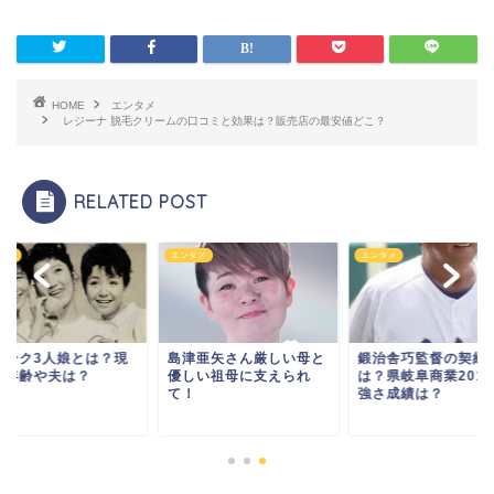
HOME
エンタメ
レジーナ 脱毛クリームの口コミと効果は？販売店の最安値どこ？
RELATED POST
タメ
エンタメ
エンタメ
パーク3人娘とは？現
島津亜矢さん厳しい母と
鍛治舎巧監督の契約
の年齢や夫は？
優しい祖母に支えられ
は？県岐阜商業201
て！
強さ成績は？