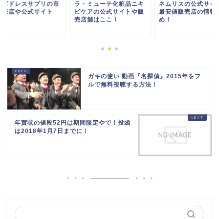
ーズドレスサプリの市
ラ・ミューテ化粧品ニキ
ネムリスの公式サイ
販売店や公式サイト
ビケアの公式サイトや販
最安値販売店の情報
！？
売店舗はここ！
め！
ガキの使い 動画『名探偵』2015年をフ
ルで無料視聴する方法！
年賀状の値段52円は期間限定やで！投函
は2018年1月7日までに！