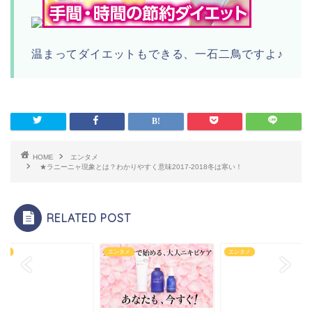
温まってダイエットもできる、一石二鳥ですよ♪
HOME
エンタメ
★ラニーニャ現象とは？わかりやすく意味2017-2018冬は寒い！
RELATED POST
タメ
エンタメ
エンタメ