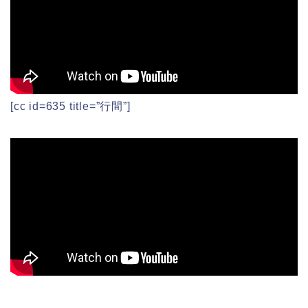
[cc id=635 title=”行間”]