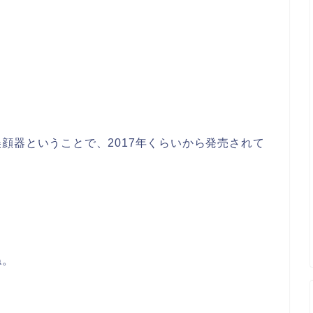
顔器ということで、2017年くらいから発売されて
ね。