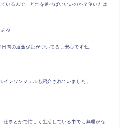
れているんで、どれを選べばいいいのか？使い方は
すよね！
0日間の返金保証がついてるし安心ですね。
ルインワンジェルも紹介されていました。
、仕事とかで忙しく生活している中でも無理がな