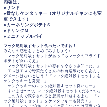
内容は、
●サンド
●骨なしケンタッキー（オリジナルチキンにも変
更できます）
●カーネリングポテトS
●ドリンクM
●ミニアップルパイ
マック絶対殺すセット食べたいですね！
みんなの感想をまとめてみましょう♪
「マック絶対殺すセットがあってもマックのフライド
ポテトが食いてえ」
「マック絶対殺すセットの存在を今さっき知った。」
「モスはモスで野菜たくさんの独自路線だからあんま
ダメージはないと思う「『マック絶対殺すセット』を
ケンタッキーも発売！」
「ケンタッキーのマック絶対殺すセット良いなー」
「すいませ〜〜ん マック絶対殺すセットくださ〜い」
「この方向で競争されると肥満が加速するよな「『マ
ック絶対殺すセット』をケンタッキーも発売！」
「まあ、マックが物によっては安くないのは否定でき