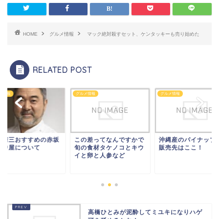
HOME
グルメ情報
マック絶対殺すセット、ケンタッキーも売り始めた
RELATED POST
メ情報
グルメ情報
グルメ情報
國清三おすすめの赤坂
この差ってなんですかで
沖縄産のパイナップ
田中屋について
旬の食材タケノコとキウ
販売先はここ！
イと卵と人参など
高橋ひとみが泥酔してミユキになりハゲ