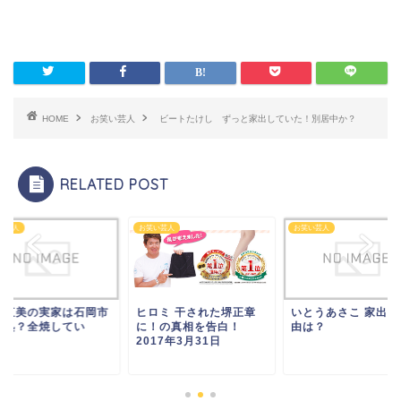
HOME
お笑い芸人
ビートたけし ずっと家出していた！別居中か？
RELATED POST
い芸人
お笑い芸人
お笑い芸人
辺直美の実家は石岡市
ヒロミ 干された堺正章
いとうあさこ 家出し
何処？全焼してい
に！の真相を告白！
由は？
！！
2017年3月31日