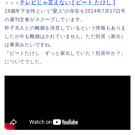
テレビじゃ言えない [ ビート たけし ]
＞＞＞
18歳年下女性という“愛人”の存在を2014年7月17日号
の週刊文春がスクープしています。
幹子夫人との離婚を決意しているという情報もありま
したが今も離婚はされていません。ただ別居（家出）
は事実みたいですね。
『ビートたけし ずっと家出していた！別居中か？』
についてでした。