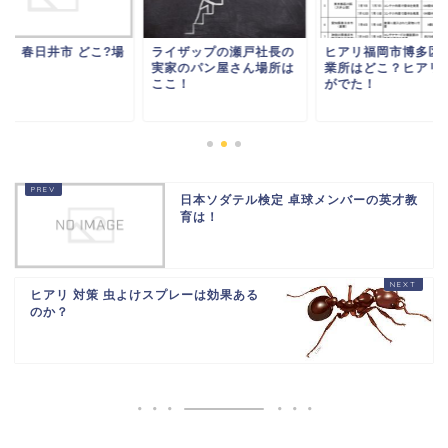
アリ 春日井市 どこ?場
ライザップの瀬戸社長の
ヒアリ福岡市博多区
は！
実家のパン屋さん場所は
業所はどこ？ヒアリ
ここ！
がでた！
日本ソダテル検定 卓球メンバーの英才教
育は！
ヒアリ 対策 虫よけスプレーは効果ある
のか？