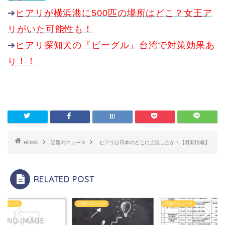
➔
ヒアリが横浜港に500匹の場所はどこ？女王ア
リがいた可能性も！
➔
ヒアリ探知犬の『ビーグル』台湾で対策効果あ
り！！
HOME
話題のニュース
ヒアリは日本のどこに上陸したか！【最新情報】
RELATED POST
のニュース
話題のニュース
話題のニュース