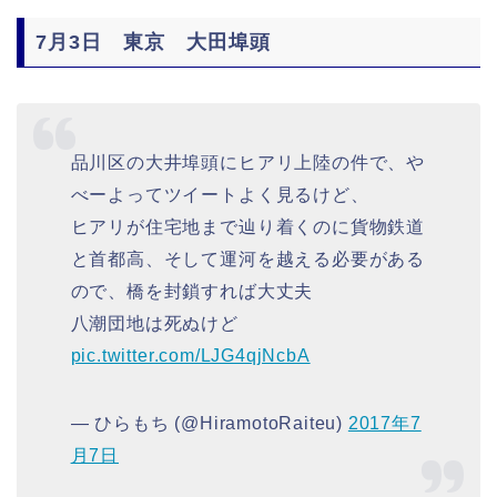
7月3日 東京 大田埠頭
品川区の大井埠頭にヒアリ上陸の件で、や
べーよってツイートよく見るけど、
ヒアリが住宅地まで辿り着くのに貨物鉄道
と首都高、そして運河を越える必要がある
ので、橋を封鎖すれば大丈夫
八潮団地は死ぬけど
pic.twitter.com/LJG4qjNcbA
— ひらもち (@HiramotoRaiteu)
2017年7
月7日