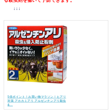
る殺虫剤を撒いて予防できます。
↓↓↓
5倍ポイント！お買い物マラソン！ヒアリ
対策 アカカミアリ アルゼンチンアリ殺虫
&…