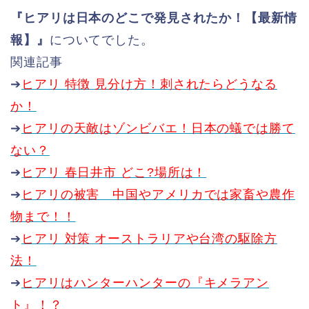
『ヒアリは日本のどこで発見されたか！【最新情
報】』
についてでした。
関連記事
➔
ヒアリ 特徴 見分け方！刺されたらどうなる
か！
➔
ヒアリの天敵はゾンビバエ！日本の蟻では勝て
ない？
➔
ヒアリ 春日井市 どこ?場所は！
➔
ヒアリの被害 中国やアメリカでは家畜や農作
物まで！！
➔
ヒアリ 対策 オーストラリアや台湾の駆除方
法！
➔
ヒアリはハンターハンターの『キメラアン
ト』！？