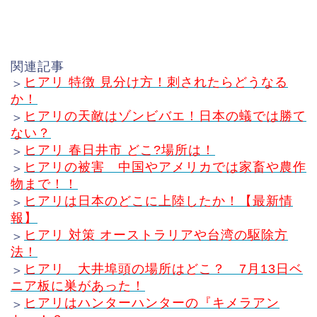
関連記事
ヒアリ 特徴 見分け方！刺されたらどうなる
＞
か！
ヒアリの天敵はゾンビバエ！日本の蟻では勝て
＞
ない？
ヒアリ 春日井市 どこ?場所は！
＞
ヒアリの被害 中国やアメリカでは家畜や農作
＞
物まで！！
ヒアリは日本のどこに上陸したか！【最新情
＞
報】
ヒアリ 対策 オーストラリアや台湾の駆除方
＞
法！
ヒアリ 大井埠頭の場所はどこ？ 7月13日ベ
＞
ニア板に巣があった！
ヒアリはハンターハンターの『キメラアン
＞