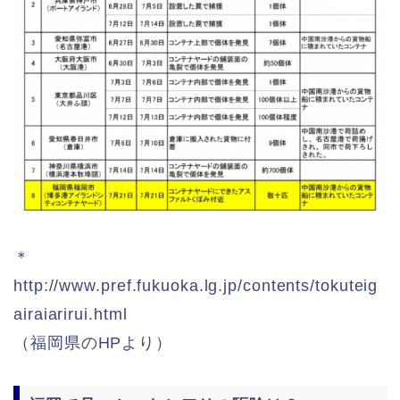
＊
http://www.pref.fukuoka.lg.jp/contents/tokuteig
airaiarirui.html
（福岡県のHPより）