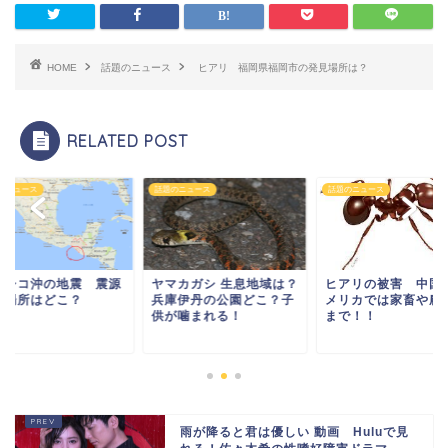
HOME
話題のニュース
ヒアリ 福岡県福岡市の発見場所は？
RELATED POST
のニュース
話題のニュース
話題のニュース
マカガシ 生息地域は？
ヒアリの被害 中国やア
メキシコ沖の地震 
庫伊丹の公園どこ？子
メリカでは家畜や農産物
地の場所はどこ？
が噛まれる！
まで！！
雨が降ると君は優しい 動画 Huluで見