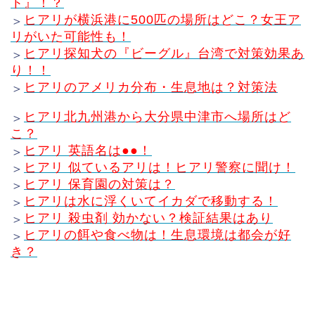
ト』！？
ヒアリが横浜港に500匹の場所はどこ？女王ア
＞
リがいた可能性も！
ヒアリ探知犬の『ビーグル』台湾で対策効果あ
＞
り！！
ヒアリのアメリカ分布・生息地は？対策法
＞
ヒアリ北九州港から大分県中津市へ場所はど
＞
こ？
ヒアリ 英語名は●●！
＞
ヒアリ 似ているアリは！ヒアリ警察に聞け！
＞
ヒアリ 保育園の対策は？
＞
ヒアリは水に浮くいてイカダで移動する！
＞
ヒアリ 殺虫剤 効かない？検証結果はあり
＞
ヒアリの餌や食べ物は！生息環境は都会が好
＞
き？