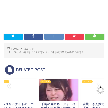
HOME
エンタメ
ジャガー横田息子「大維志くん」の中学校進学先や将来の夢は！
RELATED POST
タメ
エンタメ
エンタメ
ラスリムナイトの口コ
千鳥の岸マネージャーは
吉幾三さん娘で次女