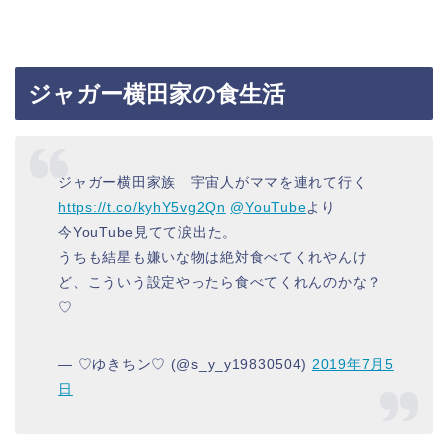
ジャガー横田家の食生活
ジャガー横田家族 宇宙人がママを連れて行く
https://t.co/kyhY5vg2Qn
@YouTube
より
今YouTube見てて涙出た。
うちも結星も嫌いな物は絶対食べてくれやんけ
ど、こういう設定やったら食べてくれんのかな？
♡
— ♡ゆきちン♡ (@s_y_y19830504)
2019年7月5
日