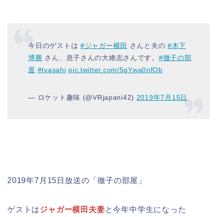
今日のゲストは
#ジャガー横田
さんと夫の
#木下
博勝
さん、息子さんの大維志さんです。
#徹子の部
屋
#tvasahi
pic.twitter.com/5qYwa0nfOb
— ロケット趣味 (@VRjapani42)
2019年7月15日
2019年7月15日放送の「徹子の部屋」
ゲストは
ジャガー横田夫妻
と今年中学生になった