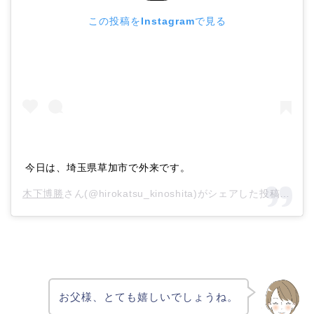
この投稿をInstagramで見る
今日は、埼玉県草加市で外来です。
木下博勝
さん(@hirokatsu_kinoshita)がシェアした投稿 –
20
お父様、とても嬉しいでしょうね。