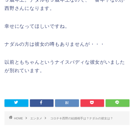
西野さんになります。
幸せになってほしいですね。
ナダルの方は彼女の噂もありませんが・・・
以前ともちゃんというナイスバディな彼女がいました
が別れています。
HOME
エンタメ
コロチキ西野の結婚相手は？ナダルの彼女は？