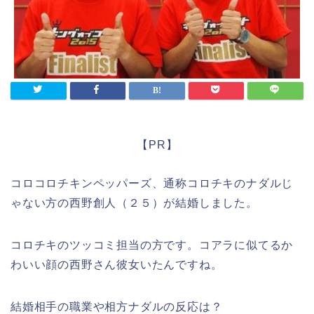
【PR】
コロコロチキンペッパーズ、通称コロチキのナダルじ
ゃない方の西野創人（２５）が結婚しました。
コロチキのツッコミ担当の方です。コアラに似てるか
わいい顔の西野さん彼女いたんですね。
結婚相手の職業や相方ナダルの反応は？