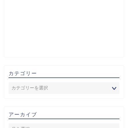
カテゴリー
アーカイブ