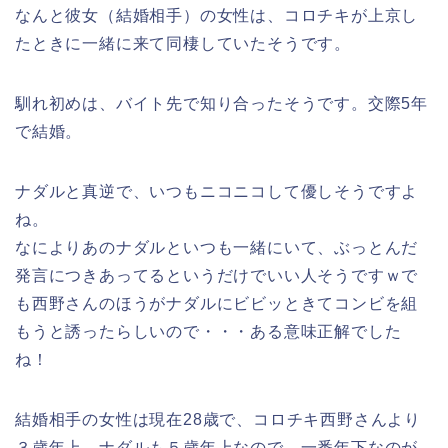
なんと彼女（結婚相手）の女性は、コロチキが上京し
たときに一緒に来て同棲していたそうです。
馴れ初めは、バイト先で知り合ったそうです。交際5年
で結婚。
ナダルと真逆で、いつもニコニコして優しそうですよ
ね。
なによりあのナダルといつも一緒にいて、ぶっとんだ
発言につきあってるというだけでいい人そうですｗで
も西野さんのほうがナダルにビビッときてコンビを組
もうと誘ったらしいので・・・ある意味正解でした
ね！
結婚相手の女性は現在28歳で、コロチキ西野さんより
３歳年上。ナダルも５歳年上なので、一番年下なのが