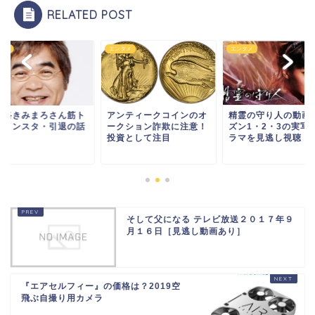
RELATED POST
タメ
エンタメ
エンタメ
小路きみまろさん筋ト
アンティークコインのオ
精霊の守り人の動画
・インスタ・引退の話
ークション詐欺に注意！
ズン1・2・3の実写
投資として注目
ラマを見逃し視聴！
そして父になる テレビ放送２０１７年９
月１６日［見逃し動画あり］
『エアセルフィー』の価格は？2019空
飛ぶ自撮り用カメラ