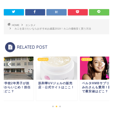
HOME
エンタメ
カニを送りたいならおすすめお歳暮2019！カニの価格安く買う方法
RELATED POST
タメ
エンタメ
エンタメ
和華UVジェルの販売
ベルタHMBサプリはす
池田中学校2年男子
・公式サイトはここ！
みれさんも愛用！販売店
任教師からいじめ！
で最安値はどこ？
は現在どこ？