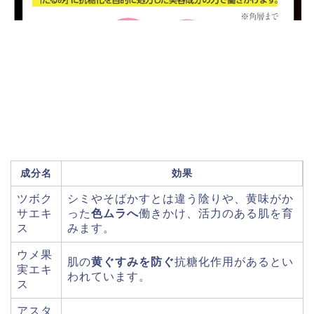
成分名
効果
ツボク
シミやそばかすとは違う陰りや、黄味がか
サエキ
った
色ムラへ
働きかけ、活力のある肌を育
ス
みます。
ウメ果
肌の
黄ぐすみを防ぐ
抗糖化作用があるとい
実エキ
われています。
ス
アスタ