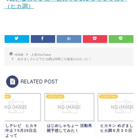
（ヒカ調）
HOME
人気YouTuber
めざましテレビでヒカ調は何時ごろ放送かわかった！
RELATED POST
ouTuber
人気YouTuber
人気YouTuber
ざましテレビ ヒカキ
はじめしゃちょー 活動再
ヒカキン めざましテ
放送中止？5月29日北
開予想してみた！
ヒカ調６月３０日
鮮によって