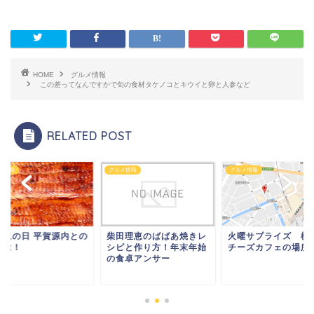
HOME
グルメ情報
この差ってなんですかで旬の食材タケノコとキウイと卵と人参など
RELATED POST
メ情報
グルメ情報
グルメ情報
用丑の日 平賀源内との
柴田理恵のばばあ焼きレ
火曜サプライズ 
係は！
シピと作り方！年末年始
チーズカフェの場所
の食卓アンサー