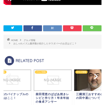
HOME
グルメ情報
おしゃれイズム藤井隆が紹介したサラダバーのお店はどこ？
RELATED POST
メ情報
グルメ情報
グルメ情報
縄産のパイナップルの
柴田理恵のばばあ焼きレ
三國清三おすすめの
売先はここ！
シピと作り方！年末年始
の田中屋について
の食卓アンサー